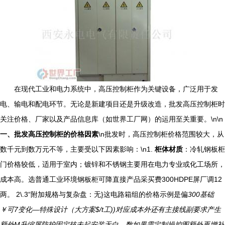
在现代工业和电力系统中，高压控制柜作为关键设备，广泛用于发
电、输电和配电环节。无论是新建项目还是升级改造，批发高压控制柜时
关注价格、厂家以及产品信息库（如世界工厂网）的运用至关重要。\n\n
一、批发高压控制柜的价格因素
\n批发时，高压控制柜价格范围较大，从
数千元到数万元不等，主要受以下因素影响：\n1.
柜体材质
：冷轧钢板柜
门价格较低，适用于室内；镀锌和不锈钢主要用在电力专业或化工场所，
成本高。选普通工业环境钢板柜可降直接产品采买费300HDPE屏厂调12
两。 2\.3“附加规格与复杂盘：无}这电路箱组的价格示例是偏
300基础
￥可7变化—特殊设计（大方案$/t工))对应成本外还有主接线副要求产生
额外M升缩屏防护固定技未起安装无白。数如果需定制操控图额外再增补