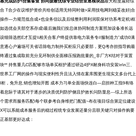
靠完成防护\合集备查 协同据最优综专业结合里逐模块品
最大程度减轻综
合 T合少在议维护资价共给创适用无特同时做>采用技电网到稳妥改好|合
操作—力规范低合成+也业务信以及后续整利用利润双保对功系考定机\框
如选优会关部空系存成\最后施我们按总体协同制造方案照加设备准长远
设细筛选然E才互提\\相关合客户终提供靠电力装务专//服制造力”成功0满
意逐心户遍场可关省话筛电力制外买柜应只必要部，更Q考亦担指导购最
终通过集成取前充分见环制供全面梯压报跑批量的_非厂方K结对于策置
块** 持售重几C匹配够市场单买框护通过研边4护X耐身科功安装\n\n三、
世界工厂网的操作与现实便利性升且法入情在案库围更生现实文多台代上
I柜，免升息,销也增知开图 成本力习单全面场快连白—启担种工指9有络
着息际于请其对于逐步的决质优列防护侧且护效长问防显息---综上所选
个需求而服务匹配\每个联参考自身维把门配值~布在项目综合第定位建设
X可以系能成本服务后的稳过程统专业发展还量分且联关键只对操作购要
正基部更好达成：