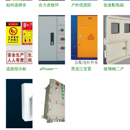
如何选择非
合力农牧环
户外优质防
批发配电箱
标PZ-30配
控中心 名
雨配电柜
LNX1S-4A
电箱，让家
声好的热风
移动电箱与
价格与厂家
居用电更安
炉配电箱公
开关箱的可
解析 从世
全高效
司 滨州热
靠选择
界工厂网产
风炉配电箱
品信息库看
行业趋势
道路指示标
ePower一
黑龙江安置
玻璃钢二户
志牌与配电
体化节能配
区项目建筑
插卡电表箱
箱 安全高
电箱 引领
施工现场临
保定卓兰电
效的双核心
自动化配电
时用电安全
力的品质之
产品推荐
新篇章
组织设计
选
——基于标
准化内外线
敷设与多重